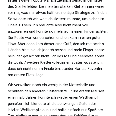
In der zweiten Route war ich ziemlich genau in der Mitte
des Starterfeldes. Die meisten starken Kletterinnen waren
vor mir, was mir etwas half, die richtige Strategie zu finden.
So wusste ich wie weit ich klettern musste, um sicher im
Finale zu sein. Ich brauchte also nicht mehr voll
anzugreifen und konnte so mehr auf meinen Finger achten.
Die Route war wunderschön und ich kam in einen guten
Flow. Aber dann kam dieser eine Griff, den ich mit beiden
Händen hielt, als ich jedoch anzog und mein Finger sagte:
nein, der gefällt mir nicht. Ich lies los und beendete somit
die Quali. 7 weitere Kletterkolleginnen später wusste ich,
dass ich nicht nur im Finale bin, sonder klar als Favoritin
am ersten Platz liege.
Wir verweilten noch ein wenig in der Kletterhalle und
schauten den anderen Kletterern zu. Zum ersten Mal seit
eineinhalb Jahren konnte ich wieder einen Wettkampf
genießen. Ich blendete all die schwierigen Zeiten der
letzten Wettkämpfe aus, und hatte einfach nur Spaß am
Tun. Vielleicht war auch genau das der Schlüssel zum