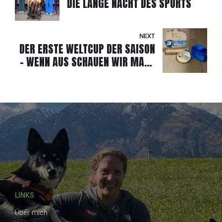
DIE LANGE NACHT DES SPORTS
NEXT
DER ERSTE WELTCUP DER SAISON
- WENN AUS SCHAUEN WIR MAL -
EINE GOLDMEDAILLE WIRD!
LINKS
Über mich