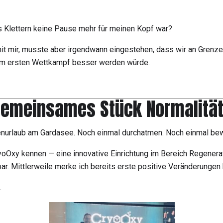
s Klettern keine Pause mehr für meinen Kopf war?
t mir, musste aber irgendwann eingestehen, dass wir an Grenzen 
zum ersten Wettkampf besser werden würde.
 gemeinsames Stück Normalitä
ienurlaub am Gardasee. Noch einmal durchatmen. Noch einmal be
CryoOxy kennen — eine innovative Einrichtung im Bereich Regener
kbar. Mittlerweile merke ich bereits erste positive Veränderunge
.