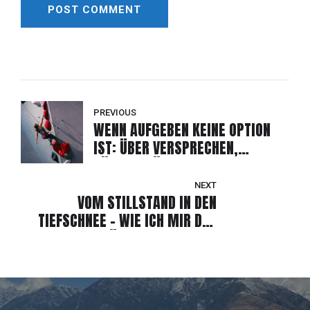
POST COMMENT
Alternative:
PREVIOUS
WENN AUFGEBEN KEINE OPTION
IST: ÜBER VERSPRECHEN,
RÜCKSCHLÄGE UND DEN MUT,
WEITERZUKLETTERN – AUCH DANN,
NEXT
WENN ALLES DAGEGEN SPRICHT.
VOM STILLSTAND IN DEN
TIEFSCHNEE – WIE ICH MIR DEN
WINTER ZURÜCKEROBERT HABE