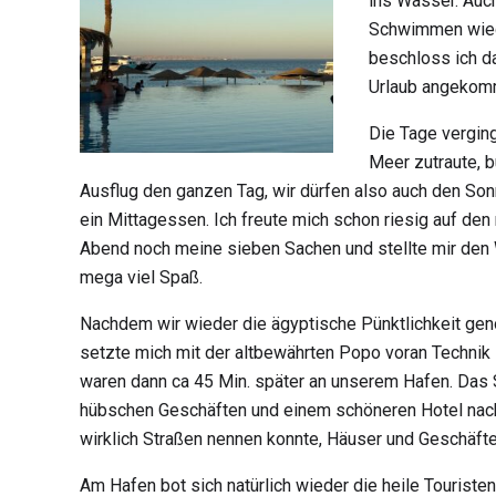
ins Wasser. Auch
Schwimmen wiede
beschloss ich da
Urlaub angekom
Die Tage verging
Meer zutraute, b
Ausflug den ganzen Tag, wir dürfen also auch den So
ein Mittagessen. Ich freute mich schon riesig auf de
Abend noch meine sieben Sachen und stellte mir den W
mega viel Spaß.
Nachdem wir wieder die ägyptische Pünktlichkeit genos
setzte mich mit der altbewährten Popo voran Technik i
waren dann ca 45 Min. später an unserem Hafen. Das 
hübschen Geschäften und einem schöneren Hotel nach 
wirklich Straßen nennen konnte, Häuser und Geschäfte
Am Hafen bot sich natürlich wieder die heile Touristen