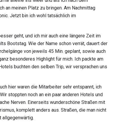
rfte alleine ins Meer und als ich nach dem
ch an meinen Platz zu bringen. Am Nachmittag
ic. Jetzt bin ich wohl tatsächlich im
besser geht, und ich mir auch eine längere Zeit im
ults Bootstag. Wie der Name schon verrät, dauert der
rchelgänge von jeweils 45 Min. geplant, sowie auch
ganz besonderes Highlight für mich. Ich packte am
otels buchten den selben Trip, wir versprachen uns
ch hier waren die Mitarbeiter sehr entspannt, ich
. Wir stoppten noch an ein paar anderen Hotels und
wache Nerven. Einerseits wunderschöne Straßen mit
ismus, komplett anders aus. Straßen, die man nicht
t allgegenwärtig.