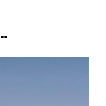
ÜBER MICH
SPONSOREN
BLOG
N…