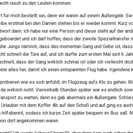
 recht rasch zu den Leuten kommen.
rt für mich bestellt sei, denn wir waren auf einem Außengate. Si
bleibe erstmal bei den Damen stehen bis er wieder kommt. Kurz
ntwort dann: ich habe nur eine Person und diese steht auf der a
geboardet und ich darf hoﬀen, dass der zweite Spezialtransfer 
die Jungs nämlich, dass das momentan Gang und Gebe ist, dass
t schnell die Türe auf, und ich durfte zum ersten Mal seit 6 Jahr
chnell, dass der Gang wirklich schmal ist oder ich vielleicht do
tete alles her, damit ich einen entspannten Flug habe. Irgendwie 
obieren wie es sich anfühlt, im Flugzeug aufs Klo zu gehen. Wa
da wirklich nicht. Viereinhalb Stunden später war es endlich sowe
ransport zu warten, denn es gab abermals ein Außengate. Schlie
e Urlauber mit dem Koﬀer. Ab auf den Schoß und auf ging es auc
 hilfsbereit, sodass ich kurze Zeit später bequem im Bus saß. 
schon dort angekommen waren.