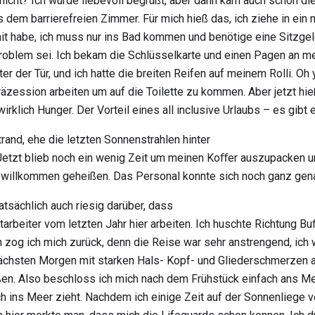
nicht? Ich wurde liebevoll begrüßt, aber dann kam auch schon di
s dem barrierefreien Zimmer. Für mich hieß das, ich ziehe in ein
it habe, ich muss nur ins Bad kommen und benötige eine Sitzgel
roblem sei. Ich bekam die Schlüsselkarte und einen Pagen an me
ter der Tür, und ich hatte die breiten Reifen auf meinem Rolli. Oh
äzession arbeiten um auf die Toilette zu kommen. Aber jetzt hi
rklich Hunger. Der Vorteil eines all inclusive Urlaubs – es gibt 
rand, ehe die letzten Sonnenstrahlen hinter
Jetzt blieb noch ein wenig Zeit um meinen Koﬀer auszupacken 
willkommen geheißen. Das Personal konnte sich noch ganz gena
tatsächlich auch riesig darüber, dass
tarbeiter vom letzten Jahr hier arbeiten. Ich huschte Richtung B
zog ich mich zurück, denn die Reise war sehr anstrengend, ich
ächsten Morgen mit starken Hals- Kopf- und Gliederschmerzen auf
ßen. Also beschloss ich mich nach dem Frühstück einfach ans Me
 ins Meer zieht. Nachdem ich einige Zeit auf der Sonnenliege ver