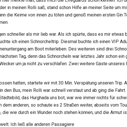
 hier merkte man, dass mich die Lifeguards schon kennen. Ich du
r in meinen Rolli saß, stand schon Hilfe an meiner Seite um mi
nn die Keime von innen zu töten und genoß meinen ersten Gin Ton
men.
en schneller als mir lieb war. Als ich spürte, dass es mir etwas 
uchte ich einen Schnorcheltrip. Diesmal buchte ich einen VIP Ad
nnenuntergang am Boot miterleben. Des weiteren sind drei Schno
n nächsten Tag, denn das Schnorcheln war letztes Jahr schon ein 
ecker um ja nicht zu verschlafen. Zwei weitere Gäste unseres H
sen hatten, startete wir mit 30 Min. Verspätung unseren Trip. Au
n den Bus, mein Rolli war schnell verstaut und ab ging die Fahrt
Städtebild, das Hurghada uns bot, war wie immer nichts für sch
dem anderen, so schaute es 2 Straßen weiter, abseits vom Tour
, die wie durch ein Wunder noch stehen können, und die Armut is
welt. Ich ließ alle anderen Passagiere