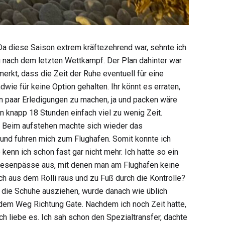
 Da diese Saison extrem kräftezehrend war, sehnte ich
g nach dem letzten Wettkampf. Der Plan dahinter war
erkt, dass die Zeit der Ruhe eventuell für eine
ie für keine Option gehalten. Ihr könnt es erraten,
in paar Erledigungen zu machen, ja und packen wäre
en knapp 18 Stunden einfach viel zu wenig Zeit.
r. Beim aufstehen machte sich wieder das
 und fuhren mich zum Flughafen. Somit konnte ich
enn ich schon fast gar nicht mehr. Ich hatte so ein
rthesenpässe aus, mit denen man am Flughafen keine
ch aus dem Rolli raus und zu Fuß durch die Kontrolle?
al die Schuhe ausziehen, wurde danach wie üblich
 dem Weg Richtung Gate. Nachdem ich noch Zeit hatte,
h liebe es. Ich sah schon den Spezialtransfer, dachte