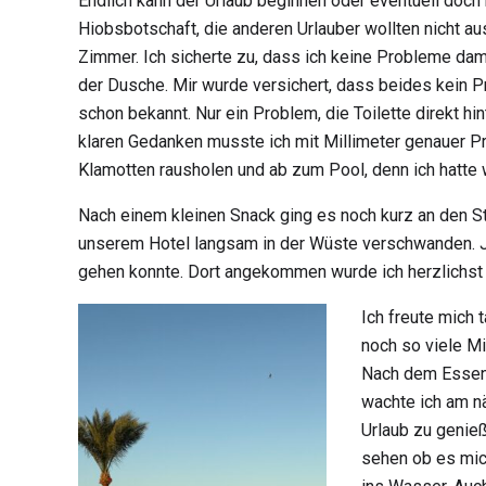
Endlich kann der Urlaub beginnen oder eventuell doch 
Hiobsbotschaft, die anderen Urlauber wollten nicht au
Zimmer. Ich sicherte zu, dass ich keine Probleme dam
der Dusche. Mir wurde versichert, dass beides kein P
schon bekannt. Nur ein Problem, die Toilette direkt hin
klaren Gedanken musste ich mit Millimeter genauer Pr
Klamotten rausholen und ab zum Pool, denn ich hatte wi
Nach einem kleinen Snack ging es noch kurz an den St
unserem Hotel langsam in der Wüste verschwanden. 
gehen konnte. Dort angekommen wurde ich herzlichst 
Ich freute mich 
noch so viele Mi
Nach dem Essen 
wachte ich am n
Urlaub zu genie
sehen ob es mich