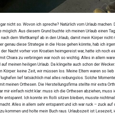
l gar nicht so. Wovon ich spreche? Natürlich vom Urlaub machen.
ie möglich. Aus diesem Grund buchte ich meinen Urlaub einen Ta
 nach dem Wettkampf ab in den Urlaub, damit mein Körper nicht m
 genau diese Strategie in die Hose gehen könnte, hab ich irgendw
der Nacht vorher von Kroatien heimgereist war, hatte ich noch e
mit Chiara zu verbringen war noch so wichtig. Alles in allem war
 auf meinen heiligen Urlaub. Da klingelte auch schon der Wecke
 Körper: keine Zeit, wir müssen los. Meine Eltern waren so lieb
ghafen lief tatsächlich mal alles reibungslos. Solche Momente k
 mit meinen Orthesen. Die Herstellungsfirma stellte mir extra O
ar mir einfach nicht klar: muss ich die Orthesen abziehen, muss i
sehr entspannt. Ich konnte im Rolli sitzen bleiben, musste nichtm
cht. Alles in allem sehr entspannt und ich war ruck – zuck auf
u kommen und holte mein Buch raus. Urlaubszeit ist Lesezeit, ic