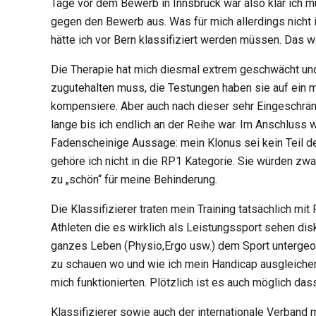
Tage vor dem Bewerb in Innsbruck war also klar ich m
gegen den Bewerb aus. Was für mich allerdings nicht 
hätte ich vor Bern klassifiziert werden müssen. Das wa
Die Therapie hat mich diesmal extrem geschwächt und w
zugutehalten muss, die Testungen haben sie auf ein m
kompensiere. Aber auch nach dieser sehr Eingeschränk
lange bis ich endlich an der Reihe war. Im Anschluss 
Fadenscheinige Aussage: mein Klonus sei kein Teil der
gehöre ich nicht in die RP1 Kategorie. Sie würden zwa
zu „schön“ für meine Behinderung.
Die Klassifizierer traten mein Training tatsächlich mi
Athleten die es wirklich als Leistungssport sehen dis
ganzes Leben (Physio,Ergo usw.) dem Sport untergeordn
zu schauen wo und wie ich mein Handicap ausgleichen
mich funktionierten. Plötzlich ist es auch möglich 
Klassifizierer sowie auch der internationale Verband 