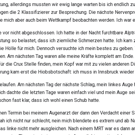
ng, allerdings mussten wir ewig lange warten bis ich endlich z
ingen die 2 Klassifizierer zur Besprechung. Die nächste Nervenp
e mich aber auch beim Wettkampf beobachten werden. Ich war ein
 vor nicht abgeschlossen. Ich hatte in der Nacht furchtbare Alp
tung so belastet, dass ich ziemliche Schmerzen hatte. Ich kam 
ie Hölle für mich. Dennoch versuchte ich mein bestes zu geben. 
hlafen. Am nächsten Tag waren alle meine Kräfte komplett am Ende
ür die Crux Stelle finden, mein Kopf war mit zu vielen anderen 
rung kam erst die Hiobsbotschaft: ich muss in Innsbruck wieder 
gelaufen. Am nächsten Tag der nächste Schlag, mein linkes Auge ha
 ich dachte die letzten Tage waren einfach viel und mein Auge 
chon fast klar, dass ich wohl einen Schub hatte.
en Termin bei meinem Augenarzt der dann den Verdacht einer S
ah ich nicht nur schlecht, nein mich blendete es extrem und ab 
s linke nicht mehr ausgleichen. Nach einem MRT war es dann amt