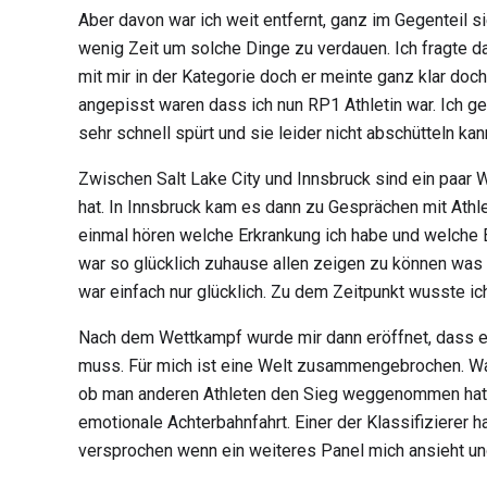
Aber davon war ich weit entfernt, ganz im Gegenteil si
wenig Zeit um solche Dinge zu verdauen. Ich fragte dan
mit mir in der Kategorie doch er meinte ganz klar doc
angepisst waren dass ich nun RP1 Athletin war. Ich g
sehr schnell spürt und sie leider nicht abschütteln kan
Zwischen Salt Lake City und Innsbruck sind ein paar 
hat. In Innsbruck kam es dann zu Gesprächen mit Athle
einmal hören welche Erkrankung ich habe und welche E
war so glücklich zuhause allen zeigen zu können was in
war einfach nur glücklich. Zu dem Zeitpunkt wusste ich
Nach dem Wettkampf wurde mir dann eröffnet, dass es 
muss. Für mich ist eine Welt zusammengebrochen. Was 
ob man anderen Athleten den Sieg weggenommen hat u
emotionale Achterbahnfahrt. Einer der Klassifizierer
versprochen wenn ein weiteres Panel mich ansieht und 