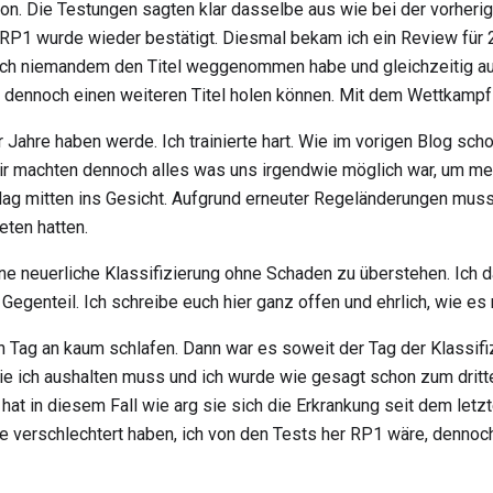
tion. Die Testungen sagten klar dasselbe aus wie bei der vorheri
 RP1 wurde wieder bestätigt. Diesmal bekam ich ein Review für 20
 ich niemandem den Titel weggenommen habe und gleichzeitig auf
dennoch einen weiteren Titel holen können. Mit dem Wettkampf i
r Jahre haben werde. Ich trainierte hart. Wie im vorigen Blog sch
Wir machten dennoch alles was uns irgendwie möglich war, um me
hlag mitten ins Gesicht. Aufgrund erneuter Regeländerungen muss
eten hatten.
ne neuerliche Klassifizierung ohne Schaden zu überstehen. Ich d
genteil. Ich schreibe euch hier ganz offen und ehrlich, wie es 
 Tag an kaum schlafen. Dann war es soweit der Tag der Klassifizie
 ich aushalten muss und ich wurde wie gesagt schon zum dritte
t in diesem Fall wie arg sie sich die Erkrankung seit dem letz
rte verschlechtert haben, ich von den Tests her RP1 wäre, denno