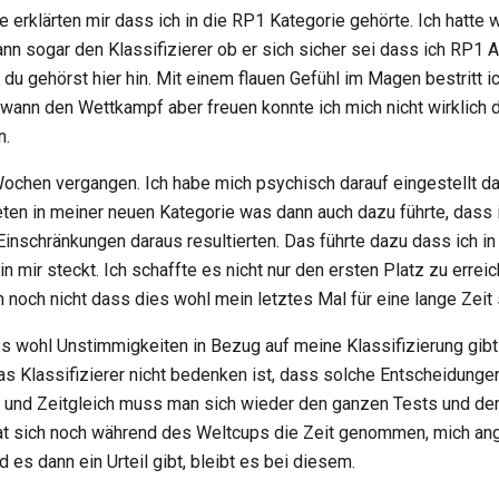
e erklärten mir dass ich in die RP1 Kategorie gehörte. Ich hatte
n sogar den Klassifizierer ob er sich sicher sei dass ich RP1 At
h du gehörst hier hin. Mit einem flauen Gefühl im Magen bestritt
ewann den Wettkampf aber freuen konnte ich mich nicht wirklich 
n.
Wochen vergangen. Ich habe mich psychisch darauf eingestellt d
ten in meiner neuen Kategorie was dann auch dazu führte, dass i
inschränkungen daraus resultierten. Das führte dazu dass ich i
 mir steckt. Ich schaffte es nicht nur den ersten Platz zu erreic
 noch nicht dass dies wohl mein letztes Mal für eine lange Zeit s
wohl Unstimmigkeiten in Bezug auf meine Klassifizierung gibt un
Klassifizierer nicht bedenken ist, dass solche Entscheidungen d
nd Zeitgleich muss man sich wieder den ganzen Tests und dem 
 hat sich noch während des Weltcups die Zeit genommen, mich an
es dann ein Urteil gibt, bleibt es bei diesem.