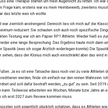
uss eine Therapie starten um mein Augenlicht zu retten. Ich war
in Frage kam, erstens war es mein Heimbewerb, zweitens musste 
r das letzte was ich wollte.
ar ziemlich anstrengend. Dennoch lies ich mich auf die Klassifiz
inimum reduziert. Sie schauten sich auch noch spezifische Dinge
ten Testung war ich am Papier RP1 Athletin. Wieder hieß es zur
wieder eine lange Besprechung. Das Ergebnis haute mich dann um: 
 Spastik (was ich sogar Ärztlich widerlegen konnte) Die Spastik 
r sehen, dass der Klonus mich auch einschränkt aber das wird in 
t Füßen. Ja es ist eine Tatsache dass noch viel zu viele Athlete
kreditieren werden, finde ich einfach nur den reinen Wahnsinn. I
et und soll dafür bestraft werden, „zu gut“ zu sein. Seit 2019 
 kann. Teilweise arbeiteten wir Wochen, Monate bzw Jahre an ei
dass ich erst 2027 zum Review kommen muss.
müssten sich eigentlich glücklich schätzen, dass es Athleten wie 