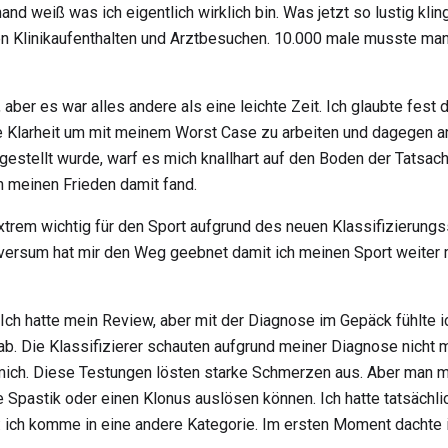
d weiß was ich eigentlich wirklich bin. Was jetzt so lustig kli
en Klinikaufenthalten und Arztbesuchen. 10.000 male musste ma
 aber es war alles andere als eine leichte Zeit. Ich glaubte fest
e Klarheit um mit meinem Worst Case zu arbeiten und dagegen an
stellt wurde, warf es mich knallhart auf den Boden der Tatsach
ch meinen Frieden damit fand.
extrem wichtig für den Sport aufgrund des neuen Klassifizieru
niversum hat mir den Weg geebnet damit ich meinen Sport weiter
 Ich hatte mein Review, aber mit der Diagnose im Gepäck fühlte 
ab. Die Klassifizierer schauten aufgrund meiner Diagnose nicht
ür mich. Diese Testungen lösten starke Schmerzen aus. Aber man 
Spastik oder einen Klonus auslösen können. Ich hatte tatsächli
ich komme in eine andere Kategorie. Im ersten Moment dachte ic